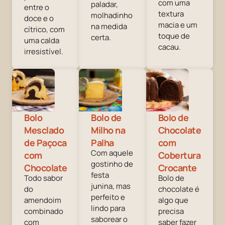
com uma
paladar,
entre o
textura
molhadinho
doce e o
macia e um
na medida
cítrico, com
toque de
certa.
uma calda
cacau.
irresistível.
Bolo
Bolo de
Bolo de
Mesclado
Milho na
Chocolate
de Paçoca
Palha
com
Com aquele
com
Cobertura
gostinho de
Chocolate
Crocante
festa
Todo sabor
Bolo de
junina, mas
do
chocolate é
perfeito e
amendoim
algo que
lindo para
combinado
precisa
saborear o
com
saber fazer