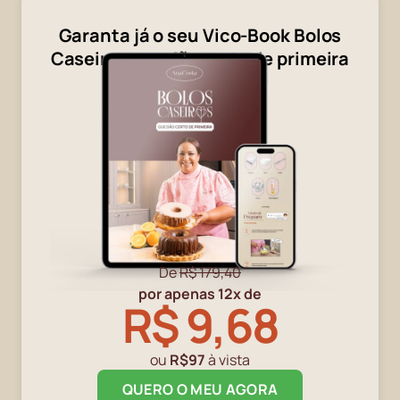
Garanta já o seu Vico-Book Bolos
Caseiros que dão certo de primeira
De
R$ 179,40
por apenas 12x de
R$ 9,68
ou
R$97
à vista
QUERO O MEU AGORA