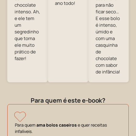
ano todo!
chocolate
para não
intenso. Ah,
ficar seco…
e ele tem
E esse bolo
um
é intenso,
segredinho
úmido e
que torna
com uma
ele muito
casquinha
prático de
de
fazer!
chocolate
com sabor
de infância!
Para quem é este e-book?
Para quem
ama bolos caseiros
e quer receitas
infalíveis.