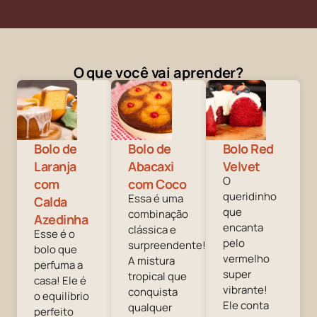
O que você vai aprender?
Bolo de
Bolo de
Bolo Red
Laranja
Abacaxi
Velvet
O
com
com Coco
queridinho
Essa é uma
Calda
que
combinação
Azedinha
encanta
clássica e
Esse é o
pelo
surpreendente!
bolo que
vermelho
A mistura
perfuma a
super
tropical que
casa! Ele é
vibrante!
conquista
o equilíbrio
Ele conta
qualquer
perfeito