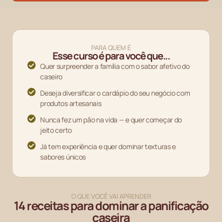
PARA QUEM É
Esse curso é para você que...
Quer surpreender a família com o sabor afetivo do
caseiro
Deseja diversificar o cardápio do seu negócio com
produtos artesanais
Nunca fez um pão na vida — e quer começar do
jeito certo
Já tem experiência e quer dominar texturas e
sabores únicos
O QUE VOCÊ VAI APRENDER
14 receitas para dominar a panificação
caseira