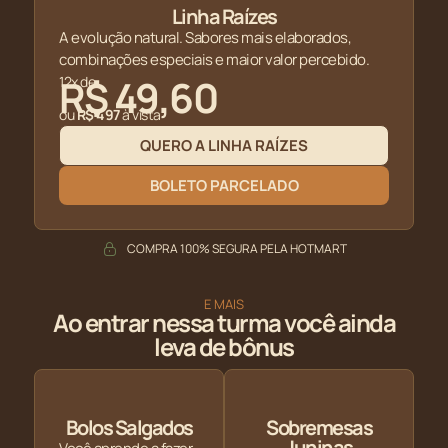
Linha Raízes
A evolução natural. Sabores mais elaborados,
combinações especiais e maior valor percebido.
R$ 49,60
12x de
ou
R$ 497
à vista
QUERO A LINHA RAÍZES
BOLETO PARCELADO
COMPRA 100% SEGURA PELA HOTMART
E MAIS
Ao entrar nessa turma você ainda
leva de bônus
Bolos Salgados
Sobremesas
Juninas