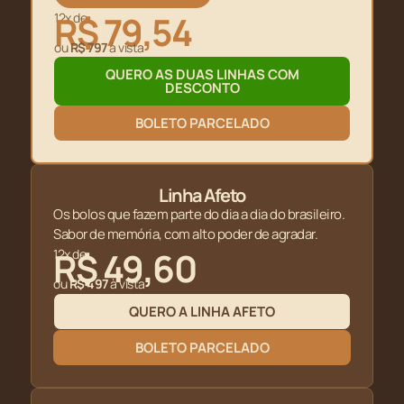
R$ 79,54
12x de
ou
R$ 797
à vista
QUERO AS DUAS LINHAS COM
DESCONTO
BOLETO PARCELADO
Linha Afeto
Os bolos que fazem parte do dia a dia do brasileiro.
Sabor de memória, com alto poder de agradar.
R$ 49,60
12x de
ou
R$ 497
à vista
QUERO A LINHA AFETO
BOLETO PARCELADO