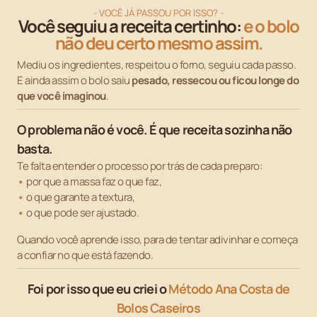
- VOCÊ JÁ PASSOU POR ISSO? -
Você seguiu a receita certinho:
e o bolo
não deu certo mesmo assim.
Mediu os ingredientes, respeitou o forno, seguiu cada passo.
E ainda assim o bolo saiu
pesado, ressecou ou ficou longe do
que você imaginou
.
O problema não é você. É que receita sozinha não
basta.
Te falta entender o processo por trás de cada preparo:
•
por que a massa faz o que faz,
•
o que garante a textura,
•
o que pode ser ajustado.
Quando você aprende isso, para de tentar adivinhar e começa
a confiar no que está fazendo.
Foi por isso que eu criei o
Método Ana Costa de
Bolos Caseiros