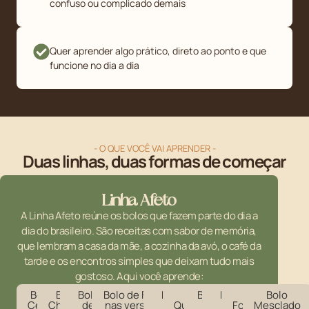
confuso ou complicado demais
Quer aprender algo prático, direto ao ponto e que
funcione no dia a dia
- O QUE VOCÊ VAI APRENDER -
Duas linhas, duas formas de começar
Linha Afeto
A Linha Afeto reúne os bolos que fazem parte do dia a
dia do brasileiro. São receitas com sabor de memória,
que lembram a casa da mãe, a cozinha da avó, o café da
tarde e os encontros simples que deixam tudo mais
gostoso. Aqui você aprende:
Bolo de
Bolo de
Bolo
Bolo de Fubá
Bolo
Bolo
Bolo
Bolo
Bolo
Bolo
Cenoura
Chocolate
de
nas versões
de
Queijadinha
de
de
Formigueiro
Mesclado