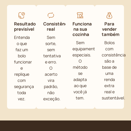
Resultado
Consistência
Funciona
Para
previsível
real
na sua
vender
cozinha
também
Entenda
Sem
Sem
Bolos
o que
sorte,
equipamentos
com
faz um
sem
especiais.
consistência
bolo
tentativa
O
são a
funcionar
e erro.
método
base de
e
O
se
uma
replique
acerto
adapta
renda
com
vira
ao que
extra
segurança
padrão,
você já
real e
toda
não
tem.
sustentável.
vez.
exceção.