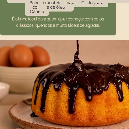
Banana
amanteigada
Laranja
Coco
Iogurte
com
e de óleo
Canela
É a linha ideal para quem quer começar com bolos
clássicos, queridos e muito fáceis de agradar.