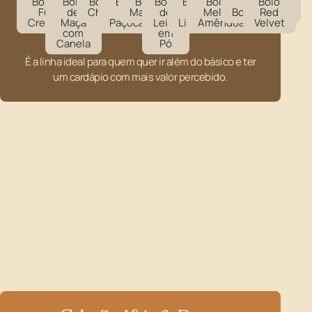
Bolo de
Bolo
Bolo de
Bolo
Bolo de
Bolo
Bolo
Bolo de
Bolo
Bolo
Fubá
de
Churros
de
Mandioca
de
de
Mel com
Bombocado
Red
Cremoso
Maçã
Paçoca
Leite
Limão
Amêndoas
Velvet
com
em
Canela
Pó
É a linha ideal para quem quer ir além do básico e ter
um cardápio com mais valor percebido.