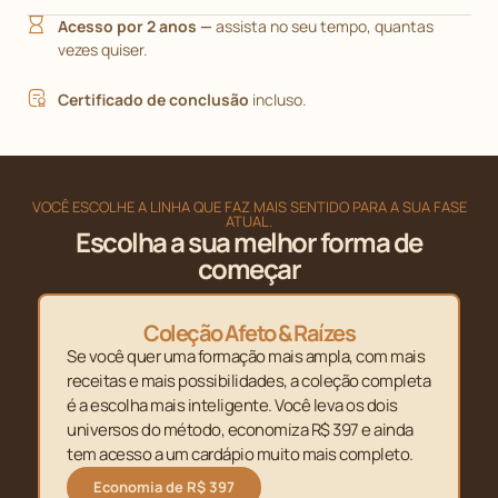
Acesso por 2 anos —
assista no seu tempo, quantas
vezes quiser.
Certificado de conclusão
incluso.
VOCÊ ESCOLHE A LINHA QUE FAZ MAIS SENTIDO PARA A SUA FASE
ATUAL.
Escolha a sua melhor forma de
começar
Coleção Afeto & Raízes
Se você quer uma formação mais ampla, com mais
receitas e mais possibilidades, a coleção completa
é a escolha mais inteligente. Você leva os dois
universos do método, economiza R$ 397 e ainda
tem acesso a um cardápio muito mais completo.
Economia de R$ 397