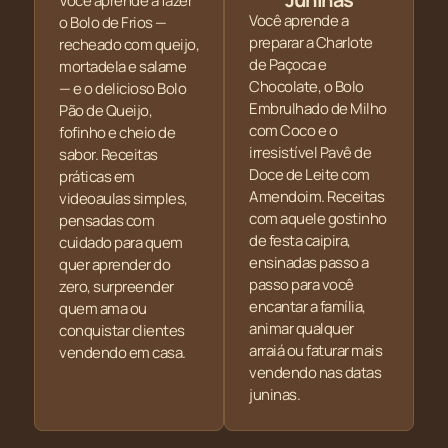
Você aprende a fazer
Você aprende a
o Bolo de Frios —
preparar a Charlote
recheado com queijo,
de Paçoca e
mortadela e salame
Chocolate, o Bolo
— e o delicioso Bolo
Embrulhado de Milho
Pão de Queijo,
com Coco e o
fofinho e cheio de
irresistível Pavê de
sabor. Receitas
Doce de Leite com
práticas em
Amendoim. Receitas
videoaulas simples,
com aquele gostinho
pensadas com
de festa caipira,
cuidado para quem
ensinadas passo a
quer aprender do
passo para você
zero, surpreender
encantar a família,
quem ama ou
animar qualquer
conquistar clientes
arraiá ou faturar mais
vendendo em casa.
vendendo nas datas
juninas.