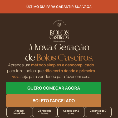
ÚLTIMO DIA PARA GARANTIR SUA VAGA
A Nova Geração
de
Bolos Caseiros.
Aprenda um
método simples e descomplicado
para fazer bolos que
dão certo desde a primeira
vez
, seja para vender ou para fazer em casa
QUERO COMEÇAR AGORA
BOLETO PARCELADO
Acesso
2 linhas de
Acesso por 2
Garantia de 7
imediato
bolos
anos
dias